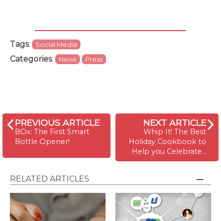
Tags
:
Social Media
Categories
:
News
Press
PREVIOUS ARTICLE
NEXT ARTICLE
BOx: The First Smart
Whip It! The Best
Bottle Opener!
Holiday Cookbook to
Help you Celebrate…
RELATED ARTICLES