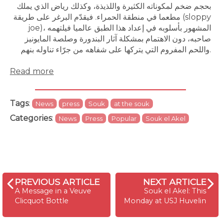
بحجم ضخم لمكوناته الكثيرة واللذيذة، وكذلك رياض الذي يملك
مطعما في منطقة الحمراء. فيقدّم البرغر على طريقة (sloppy
joe)، المشهور بأسلوبه في إعداد هذا الطبق عالميا فيلتهمه
صاحبه، دون الاهتمام بمشكلة آثار البندورة وصلصة المايونيز
واللحم المفروم التي يتركها على شفاهه من جرّاء تناوله بنهم.
Read more
Tags
:
News
press
Souk
at the souk
Categories
:
News
Press
Popular
Souk el Akel
PREVIOUS ARTICLE
NEXT ARTICLE
A Message in a Veuve
Souk el Akel: This
Clicquot Bottle
Monday at USJ Huvelin