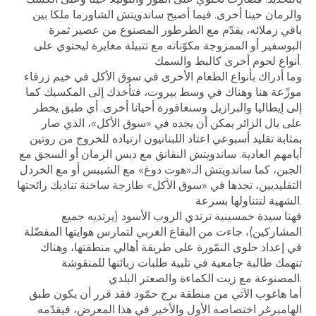
والرمان حينا أخرى. فيما أصبح ساندويتش الشاورما ملكا بين
باقي زملائه، يقدّم مع الطرطور المصنوع من عصير ثمرة
البوسفير أو الممزوجة مكوّناته مع تتبيلة مغايرة ليحتوي على
أنواع لحوم أخرى كالبط والسمك.
وما أدراك بأنواع الطعام الأخرى في سوق الأكل في خيم زرقاء
موزّعة هنا وهناك في وسط بيروت، فتأخذك إلى المكسيك كما
إلى إيطاليا والبرازيل وسنغافورة أحيانا أخرى. أي طبق يخطر
على بال الزائر يمكن أن يجده في «سوق الأكل»، الذي صار
بمثابة تقليد أسبوعي اعتاد اللبنانيون ارتياده للخروج من روتين
أيامهم العادية. ساندويتش النقانق مع دبس الرمان أو السجق مع
الجبن، كما ساندويتش الـ«هوت دوغ» مع الشيبس أو مع الخردل
التقليديين، تجدها في «سوق الأكل» طازجة ساخنة تناديك رائحتها
الشهية لتتناولها بسرعة.
فهنا سيدة خمسينية ترتدي الروب الأسود (يرتديه جميع
المشاركين)، جاءت من البقاع الغربي لتمارس هوايتها المفضّلة
في إعداد حلوى النمّورة على طريقة أهالي منطقتها، وهناك
تنهمك طالبة جامعية في تلبية طلبات زبائنها للمنقوشة
المصنوعة مع زيت الكماءة والصعتر البلدي.
أما هاغوب الآتي من منطقة برج حمّود فقد قرر أن يكون طبق
الهامبرغر اختصاصه الأول والأخير في هذا المعرض، فيقدّمه