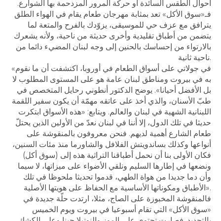
أحوال الطقس السائدة أو حركة المرور المزدحمة بها الشوارع.
فـ«سوق الأكل» تعد بمثابة مهرجان طعام يقام في الهواء الطلق
يترافق مع عزف حي للموسيقى، يزوّدك بالفرح والمتعة لما
يتضمن من أطباق تقليدية وأخرى حديثة من ناحية، ولأنه يشعرك
بالارتواء من إحساسك بالحنين إلى وجه لبنان المضيء دائما من
ناحية ثانية.
«في جولاتي على أسواق الطعام في أوروبا، اكتشفت أن ما نقوم
به في بيروت ومناطق لبنان عامة هو على المستوى المطلوب لا
بل الأفضل أحيانا». يوضح الدكتور أنطوني رحايل المتخصص في
طبّ الأسنان، والذي أخذ على عاتقه مهمّة أن يكون سفير اللقمة
اللبنانية الشهية في لبنان والعالم. ويتابع: «هذه الأسواق ابتكرت
حديثا في تلك الدول، إلا أننا في لبنان نعدّ من الأولين الذين يحتلّ
طعام الشارع أهمية لديهم. فنحن معروفون بالمنقوشة على
أنواعها وكذلك بساندويتش الفلافل والشاورما منذ مئات السنين،
فكان الأولى بنا أن نحمل أطباقنا التراثية هذه إلى (سوق أكل)
ونضعها في إطارها السليم ونلقي الأضواء على ميزاتها، لا سيما
وأن دما جديدا من هواة الطهي، قدموا تحديثا ملحوظا في تلك
الأطباق ومكوناتها الأساسية مع الحفاظ على هويتها الأصلية».
فالمنقوشة المخبوزة على الصاج، مثلا، ارتدت حلّة جديدة في
«سوق الأكل» التي تقام أسبوعيا في بيروت ويوم الخميس
بالتحديد. فصارت تحتوي على الموز والنوتيلا حينا وعلى الكشك