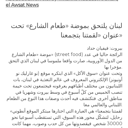
el Awsat News
لبنان يلتحق بموضة «طعام الشارع» تحت
عنوان «لقمتنا بتجمعنا»
بيروت: فيفيان حداد
موضة «طعام الشارع» (street food) الرائجة حاليا في عدد
من الدول الأوروبية، صارت واقعا ملموسا في لبنان الذي التحق
مؤخرا بها.
وتحت عنوان «سوق الأكل» الذي ابتكره موقع (نو غارليك نو
أونيونز) الإلكتروني المعروف في عالم التغذية في لبنان، بات
اللبنانيون من مختلف أطيافهم يعرفونه فيجتمعون تحت خيمة
تنصب الخميس من كلّ أسبوع في وسط بيروت وشهريا في
مناطق أخرى. فتكتشف فيه أحدث وصفات هذا النوع من الطعام
اللبناني والعالمي معا.
«لقمتنا بتجمعنا» هي العبارة التي اختارها مبتكر الموقع أنطوني
رحايل، لتشكّل محور هذه السوق، التي تستقطب أسبوعيا نحو
30000 شخص. فيقصدونها من كل حدب وصوب، مهما كانت